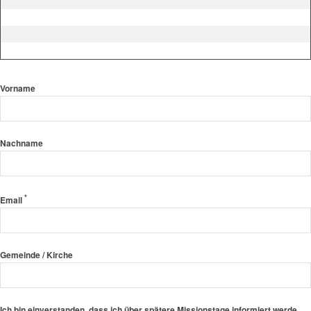
Vorname
Nachname
*
Email
Gemeinde / Kirche
Ich bin einverstanden, dass ich über spätere Missionstage informiert werde.